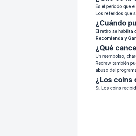
Es el período que e
Los referidos que s
¿Cuándo pue
El retiro se habili
Recomienda y Ga
¿Qué cance
Un reembolso, charg
Redraw también pue
abuso del programa
¿Los coins 
Sí. Los coins recib