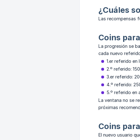
¿Cuáles s
Las recompensas fu
Coins par
La progresión se ba
cada nuevo referido
1.er referido en
2.º referido: 15
3.er referido: 2
4.º referido: 25
5.º referido en 
La ventana no se rei
próximas recomend
Coins para
El nuevo usuario qu