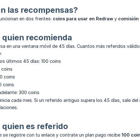
on las recompensas?
ncionan en dos frentes:
coins para usar en Redraw
y
comisión 
a quien recomienda
sa en una ventana móvil de 45 días. Cuantos más referidos válido
:
 los últimos 45 días: 100 coins
0 coins
00 coins
0 coins
adelante: 300 coins
nicia cada mes. Si un referido antiguo supera los 45 días, sale del
aciones.
 quien es referido
e se registre con tu enlace y contrate un plan pago recibe
100 coi