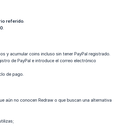
rio referido
.
00
.
os y acumular coins incluso sin tener PayPal registrado.
gistro de PayPal e introduce el correo electrónico
clo de pago.
ue aún no conocen Redraw o que buscan una alternativa
ilizas;