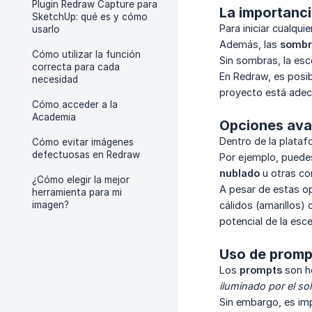
Plugin Redraw Capture para
La importanci
SketchUp: qué es y cómo
Para iniciar cualqui
usarlo
Además, las
sombr
Cómo utilizar la función
Sin sombras, la es
correcta para cada
En Redraw, es posib
necesidad
proyecto está adecu
Cómo acceder a la
Academia
Opciones ava
Dentro de la plataf
Cómo evitar imágenes
defectuosas en Redraw
Por ejemplo, puedes 
nublado
u otras con
¿Cómo elegir la mejor
A pesar de estas op
herramienta para mi
imagen?
cálidos (amarillos)
potencial de la esc
Uso de prompt
Los
prompts
son he
iluminado por el sol
Sin embargo, es im