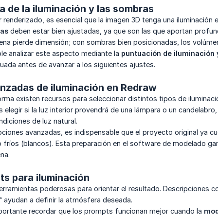
a de la iluminación y las sombras
er renderizado, es esencial que la imagen 3D tenga una iluminación 
as
deben estar bien ajustadas, ya que son las que aportan profund
cena pierde dimensión; con sombras bien posicionadas, los volúme
le analizar este aspecto mediante la
puntuación de iluminación
ada antes de avanzar a los siguientes ajustes.
nzadas de iluminación en Redraw
orma existen recursos para seleccionar distintos tipos de iluminac
elegir si la luz interior provendrá de una lámpara o un candelabro, 
diciones de luz natural.
ciones avanzadas, es indispensable que el proyecto original ya c
 o fríos (blancos). Esta preparación en el software de modelado 
ena.
s para iluminación
rramientas poderosas para orientar el resultado. Descripciones
”
ayudan a definir la atmósfera deseada.
portante recordar que los prompts funcionan mejor cuando la
mod