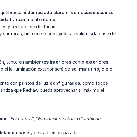
equilibrada:
ni demasiado clara ni demasiado oscura
.
idad y realismo al entorno.
nes y texturas se destacan.
 y sombras
, un recurso que ayuda a evaluar si la base del
ión, tanto en
ambientes interiores
como
exteriores
.
o si la iluminación exterior será de
sol matutino
,
cielo 
uente con
puntos de luz configurados
, como focos
garantiza que Redraw pueda aprovechar al máximo el
 como
“luz natural”
,
“iluminación cálida”
o
“ambiente 
elación base
ya está bien preparada.